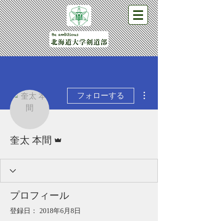
その他
フォローする
管理者
奎太 本間
プロフィール
登録日： 2018年6月8日