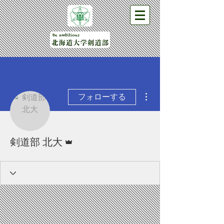
その他
フォローする
管理者
剣道部 北大