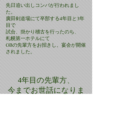
先日追い出しコンパが行われまし
た。
廣田剣道場にて卒部する4年目と3年
目で
試合、掛かり稽古を行ったのち、
札幌第一ホテルにて
​OBの先輩方をお招きし、宴会が開催
されました。
4年目の先輩方、
今までお世話になりま
した！
ご卒部おめでとうござ
います！